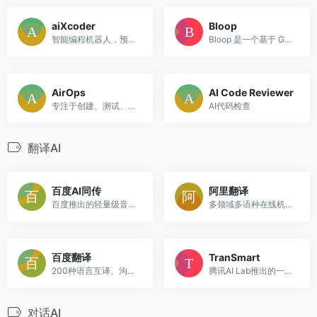
aiXcoder
Bloop
智能编程机器人，预测程序员的意图，并自动完成“下一段代码”，支持多种编程语言。
Bloop 是一个基于 GPT-4 的代码搜索引擎，旨在帮助开发人员更高效地查找代码、标识符、路径和存储库。
AirOps
AI Code Reviewer
专注于创建、测试、部署和扩展 AI 应用程序的平台
AI代码检查
翻译AI
百度AI同传
阿里翻译
百度推出的轻量级音视频同传字幕工具，支持中文、英文、日语。
多领域多语种在线机器翻译，支持全球214种语言，深耕多个垂直领域
百度翻译
TranSmart
200种语言互译、沟通全世界！
腾讯AI Lab推出的一款AI交互翻译
对话AI