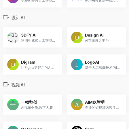
免费的即时人工智能和 GPT 机器人商店
秘塔AI搜索是一款AI驱动的无广告搜索引擎，通过智能整合结构化信息（大纲、表格等）提供精准答案，适用于学术研究、商业分析及日常查询，帮助用户高效获取知识。
设计AI
3DFY AI
Design AI
利用生成式人工智能从文本中创建高质量3D模型的工具
AI在线设计平台
Digram
LogoAI
让Figma更好用的AI设计工具
基于人工智能技术的logo设计平台
视频AI
一帧秒创
AIMIX智剪
AI视频创作,数字人,图文转视频,智能内容创作平台
专业的短视频内容生产工具，集短视频批量剪辑、字幕生成、配音合成等多项功能于一体。