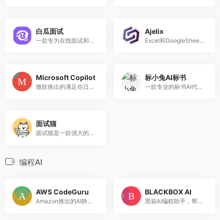
白瓜面试
Ajelix
一款专为在线面试和笔试场景设计的 AI 助手，支持实时语音识别、图片识别、智能辅助回答、双设备互连等功能，全平台适用。不惧面试，助你轻松拿 Offer。
Excel和GoogleSheets表格AI工具
Microsoft Copilot
标小兔AI标书
微软推出的满足你日常工作和生活需求的 AI 助手
一款专业的标书AI代写平台，提供专业AI标书代写服务，安全、稳定、速度快，可满足各类招投标需求，标小兔，写标书，快如兔。
面试猫
面试猫是一款强大的AI面试助手，支持实时语音识别、图片识别、智能辅助回答、多语言面试。全平台适用，助你轻松拿Offer。
编程AI
AWS CodeGuru
BLACKBOX AI
Amazon推出的AI静态应用程序安全测试（SAST）工具
黑箱AI编程助手，帮助程序员更快地创建更优质的代码