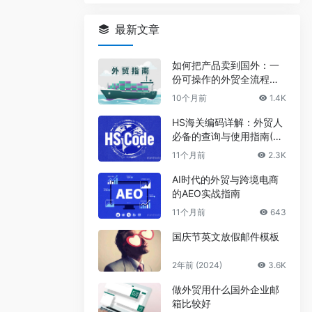
最新文章
如何把产品卖到国外：一
份可操作的外贸全流程指
南2025
10个月前
1.4K
HS海关编码详解：外贸人
必备的查询与使用指南(20
25)
11个月前
2.3K
AI时代的外贸与跨境电商
的AEO实战指南
11个月前
643
国庆节英文放假邮件模板
2年前 (2024)
3.6K
做外贸用什么国外企业邮
箱比较好