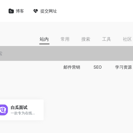
博客
提交网址
站内
常用
搜索
工具
社区
邮件营销
SEO
学习资源
白瓜面试
一款专为在线面试和笔试场景设计的 AI 助手，支持实时语音识别、图片识别、智能辅助回答、双设备互连等功能，全平台适用。不惧面试，助你轻松拿 Offer。