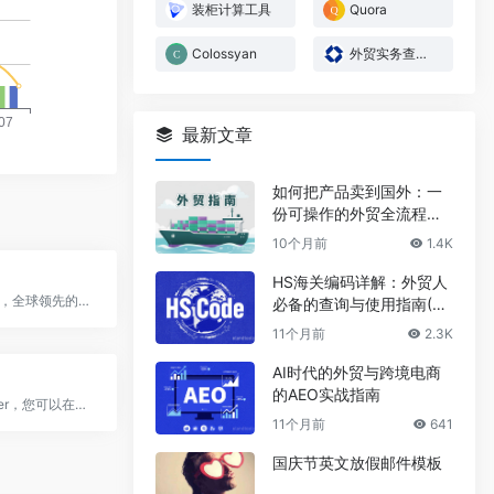
装柜计算工具
Quora
Colossyan
外贸实务查询-商务部
最新文章
如何把产品卖到国外：一
份可操作的外贸全流程指
南2025
10个月前
1.4K
HS海关编码详解：外贸人
即2checkout，全球领先的支付和商务解决方案提供商
必备的查询与使用指南(20
25)
11个月前
2.3K
AI时代的外贸与跨境电商
的AEO实战指南
使用 Payoneer，您可以在任何地方使用多种支付方式付款和收款。向供应商发送业务付款；接收来自全球客户和市场的资金。
11个月前
641
国庆节英文放假邮件模板