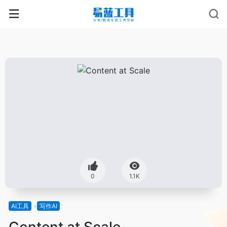
0
1.1K
AI工具
写作AI
Content at Scale