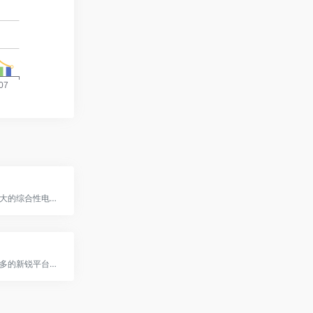
俄罗斯本土最大的综合性电商平台
一个源自拼多多的新锐平台，正以其独特的“全托管”模式，为中国供应商开启了无忧的跨境电商新篇章。