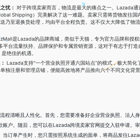
顾之忧：
对于跨境卖家而言，物流是最大的痛点之一。Lazada
 Global Shipping）完美解决了这一难题。卖家只需将货物发
配送乃至退换货处理，均由平台全程负责。这不仅大大降低了物
。
azMall是Lazada的品牌商城，类似于天猫，专为官方品牌和授
获得更多平台流量扶持、品牌保护和专属营销资源，这对于有志于打
，是绝佳的机遇。
展：
Lazada支持“一个营业执照开通六国站点”的模式，极大简
家单独注册和管理店铺，便能高效地将产品推向六个不同文化背
务，流程清晰且人性化。首先，您需要准备好企业营业执照、法人
账户。随后，您可以在Lazada跨境卖家官网提交入驻申请。
当订单产生时，您只需按照系统生成的面单，将商品发往Laza