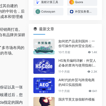
装柜计算工具
Quora
通过其自建的
往国内的中转仓，后
Colossyan
外贸实务查询-商务部
流成本和管理难
最新文章
权经销商打造。
造自有品牌并深耕
如何把产品卖到国外：一
份可操作的外贸全流程指
化了多市场布局的
南2025
10个月前
1.4K
景的市场。
HS海关编码详解：外贸人
必备的查询与使用指南(20
25)
11个月前
2.3K
AI时代的外贸与跨境电商
的AEO实战指南
身份证以及一张
11个月前
641
审核通过后，您
国庆节英文放假邮件模板
da指定的国内