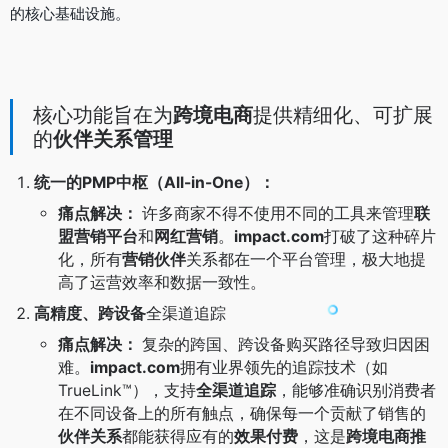
的核心基础设施。
核心功能旨在为
跨境电商
提供精细化、可扩展
的
伙伴关系管理
统一的PMP中枢（All-in-One）：
痛点解决：
许多商家不得不使用不同的工具来管理
联
盟营销平台
和
网红营销
。
impact.com
打破了这种碎片
化，所有
营销伙伴
关系都在一个平台管理，极大地提
高了运营效率和数据一致性。
高精度、跨设备
全渠道追踪
痛点解决：
复杂的跨国、跨设备购买路径导致归因困
难。
impact.com
拥有业界领先的追踪技术（如
TrueLink™），支持
全渠道追踪
，能够准确识别消费者
在不同设备上的所有触点，确保每一个贡献了销售的
伙伴关系
都能获得应有的
效果付费
，这是
跨境电商推