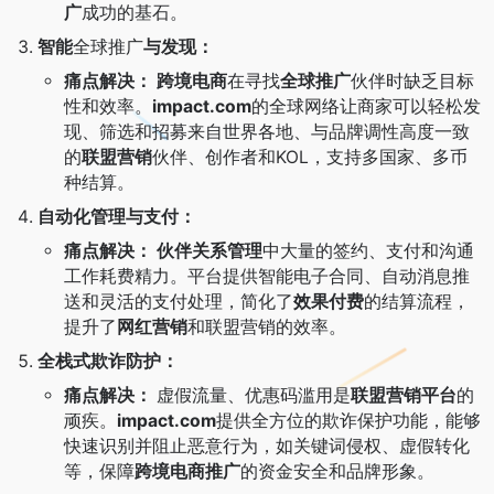
广
成功的基石。
智能
全球推广
与发现：
痛点解决：
跨境电商
在寻找
全球推广
伙伴时缺乏目标
性和效率。
impact.com
的全球网络让商家可以轻松发
现、筛选和招募来自世界各地、与品牌调性高度一致
的
联盟营销
伙伴、创作者和KOL，支持多国家、多币
种结算。
自动化管理与支付：
痛点解决：
伙伴关系管理
中大量的签约、支付和沟通
工作耗费精力。平台提供智能电子合同、自动消息推
送和灵活的支付处理，简化了
效果付费
的结算流程，
提升了
网红营销
和联盟营销的效率。
全栈式欺诈防护：
痛点解决：
虚假流量、优惠码滥用是
联盟营销平台
的
顽疾。
impact.com
提供全方位的欺诈保护功能，能够
快速识别并阻止恶意行为，如关键词侵权、虚假转化
等，保障
跨境电商推广
的资金安全和品牌形象。