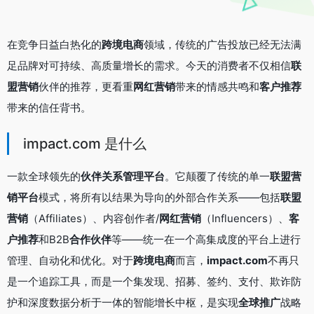
在竞争日益白热化的
跨境电商
领域，传统的广告投放已经无法满
足品牌对可持续、高质量增长的需求。今天的消费者不仅相信
联
盟营销
伙伴的推荐，更看重
网红营销
带来的情感共鸣和
客户推荐
带来的信任背书。
impact.com 是什么
一款全球领先的
伙伴关系管理平台
。它颠覆了传统的单一
联盟营
销平台
模式，将所有以结果为导向的外部合作关系——包括
联盟
营销
（Affiliates）、内容创作者/
网红营销
（Influencers）、
客
户推荐
和B2B
合作伙伴
等——统一在一个高集成度的平台上进行
管理、自动化和优化。对于
跨境电商
而言，
impact.com
不再只
是一个追踪工具，而是一个集发现、招募、签约、支付、欺诈防
护和深度数据分析于一体的智能增长中枢，是实现
全球推广
战略