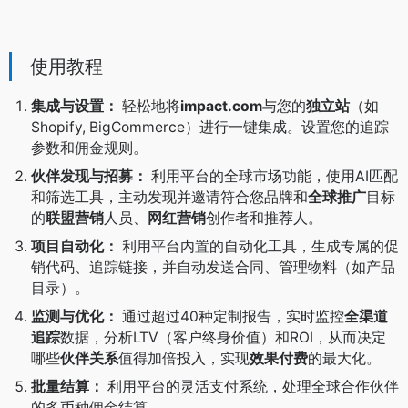
使用教程
集成与设置：
轻松地将
impact.com
与您的
独立站
（如
Shopify, BigCommerce）进行一键集成。设置您的追踪
参数和佣金规则。
伙伴发现与招募：
利用平台的全球市场功能，使用AI匹配
和筛选工具，主动发现并邀请符合您品牌和
全球推广
目标
的
联盟营销
人员、
网红营销
创作者和推荐人。
项目自动化：
利用平台内置的自动化工具，生成专属的促
销代码、追踪链接，并自动发送合同、管理物料（如产品
目录）。
监测与优化：
通过超过40种定制报告，实时监控
全渠道
追踪
数据，分析LTV（客户终身价值）和ROI，从而决定
哪些
伙伴关系
值得加倍投入，实现
效果付费
的最大化。
批量结算：
利用平台的灵活支付系统，处理全球合作伙伴
的多币种佣金结算。