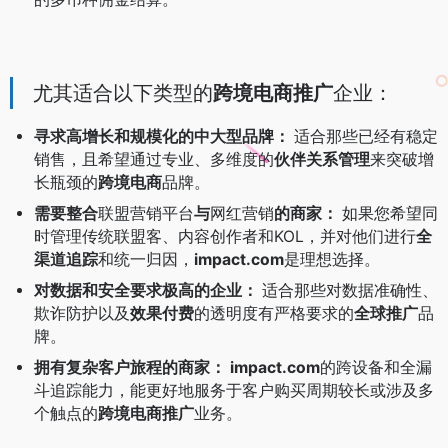
尤其适合以下类型的
跨境电商推广
企业：
寻求高增长和规模化的中大型品牌：
适合那些已经有稳定
销售，且希望通过专业、多维度的
伙伴关系管理
来突破增
长瓶颈的
跨境电商
品牌。
需要整合
联盟营销平台
与
网红营销
的商家：
如果您希望同
时管理传统联盟客、内容创作者和KOL，并对他们进行
全
渠道追踪
和统一归因，
impact.com
是理想选择。
对数据和安全要求极高的企业：
适合那些对数据准确性、
欺诈防护以及
效果付费
的透明度有严格要求的
全球推广
品
牌。
拥有复杂客户旅程的商家：
impact.com
的跨设备和全漏
斗追踪能力，能更好地服务于客户购买周期较长或涉及多
个触点的
跨境电商推广
业务。