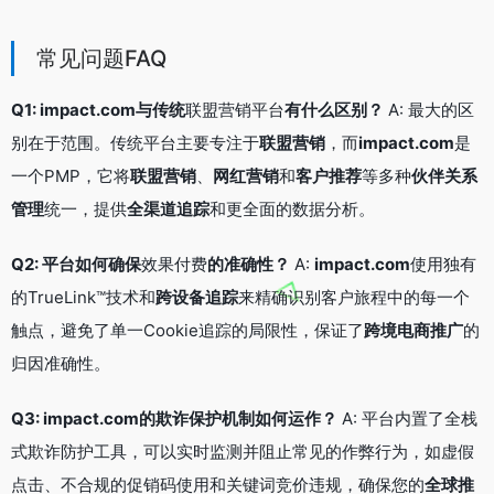
常见问题FAQ
Q1: impact.com与传统
联盟营销平台
有什么区别？
A: 最大的区
别在于范围。传统平台主要专注于
联盟营销
，而
impact.com
是
一个PMP，它将
联盟营销
、
网红营销
和
客户推荐
等多种
伙伴关系
管理
统一，提供
全渠道追踪
和更全面的数据分析。
Q2: 平台如何确保
效果付费
的准确性？
A:
impact.com
使用独有
的TrueLink™技术和
跨设备追踪
来精确识别客户旅程中的每一个
触点，避免了单一Cookie追踪的局限性，保证了
跨境电商推广
的
归因准确性。
Q3: impact.com的欺诈保护机制如何运作？
A: 平台内置了全栈
式欺诈防护工具，可以实时监测并阻止常见的作弊行为，如虚假
点击、不合规的促销码使用和关键词竞价违规，确保您的
全球推