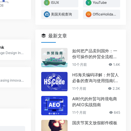
ISUX
YouTube
美国关税查询
OfficeHolidays
最新文章
nk
如何把产品卖到国外：一
Best Homepage Design Inspiration
份可操作的外贸全流程指
南2025
10个月前
1.4K
HS海关编码详解：外贸人
必备的查询与使用指南(20
FWA - showcasing innovation every day since 2000
25)
11个月前
2.3K
AI时代的外贸与跨境电商
的AEO实战指南
11个月前
645
国庆节英文放假邮件模板