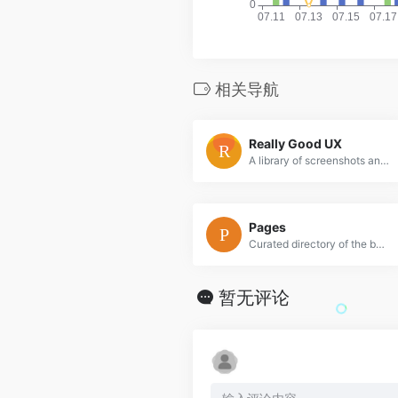
相关导航
Really Good UX
A library of screenshots and examples of really good UX. Brought to you by
Pages
Curated directory of the best Pages
暂无评论