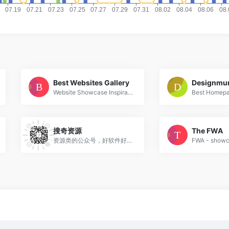
Best Websites Gallery
Designmu
Website Showcase Inspiration | Best Websites Gallery
搜奇资源
The FWA
资源类的公众号，好软件好站点分享