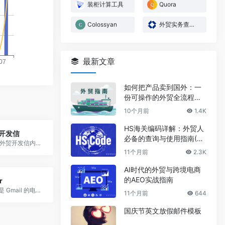
装柜计算工具
Quora
Colossyan
外贸实务查询-商务部
最新文章
如何把产品卖到国外：一
份可操作的外贸全流程指
南2025
10个月前
1.4K
HS海关编码详解：外贸人
开发信
必备的查询与使用指南(20
红板砖是一款外贸开发信内容写作小工具，帮助外贸人有效提升开发信的送达率，打开率，阅读率，回复率。
25)
11个月前
2.3K
AI时代的外贸与跨境电商
的AEO实战指南
r
MailTracker 是 Gmail 的电子邮件跟踪插件，帮助您实时追踪您的电子邮件。
11个月前
644
国庆节英文放假邮件模板