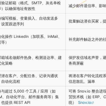
级验证邮箱（格式、SMTP、灰名单检
减少邮件退信率、影
等）以确保地址有效性
持编写模板、变量插入、自动发送多
批量触达潜在买家，
、设置跟进序列
化操作 LinkedIn（加联系、InMail、
补充邮件触达之外的
问等）
邮箱域名做邮件热身、检测送达率、建
保护发信域名声誉，
优化策略
务商屏蔽
理潜在客户、分配任务、记录沟通状
将潜在客户转化流程
、自动化流程
信息散乱、漏单
与超过 5,000 个工具 / 应用（如
可将 Snov.io 整合进
RM、自动化平台、邮件服务商等）集
贸技术栈（如 ERP、
也提供 REST API
统）
Snov.io