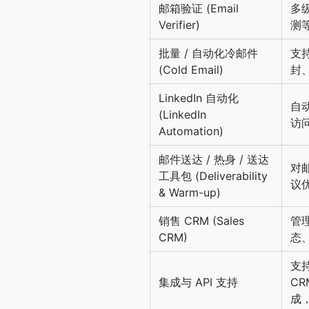
邮箱验证 (Email
多
Verifier)
测
批量 / 自动化冷邮件
支
(Cold Email)
封
LinkedIn 自动化
自动
(LinkedIn
访
Automation)
邮件送达 / 热身 / 送达
对
工具包 (Deliverability
议
& Warm-up)
销售 CRM (Sales
管
CRM)
态
支持
集成与 API 支持
C
成，