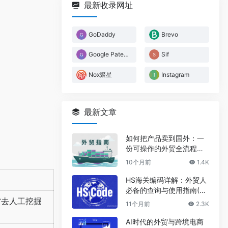
最新收录网址
GoDaddy
Brevo
Google Patents免费专利检索平台
Sif
Nox聚星
Instagram
最新文章
如何把产品卖到国外：一
份可操作的外贸全流程指
南2025
10个月前
1.4K
HS海关编码详解：外贸人
必备的查询与使用指南(20
25)
省去人工挖掘
11个月前
2.3K
AI时代的外贸与跨境电商