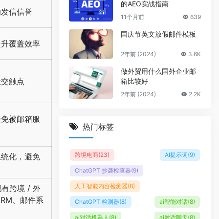
的AEO实战指南
响发信信誉
11个月前
639
国庆节英文放假邮件模板
提升覆盖效率
2年前 (2024)
3.6K
做外贸用什么国外企业邮
社交触点
箱比较好
2年前 (2024)
2.2K
避免被邮箱服
热门标签
跨境电商
(23)
AI提示词
(9)
系统化，避免
ChatGPT 抄袭检查器
(9)
人工智能内容检测器
(8)
现有跨境 / 外
CRM、邮件系
ChatGPT 检测器
(8)
ai智能对话
(8)
ai对话机器人
(8)
ai对话聊天
(8)